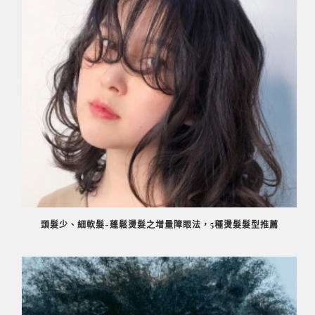
頭髮少、細軟髮-蓬鬆燙髮之增量障眼法，5種燙髮髮型推薦