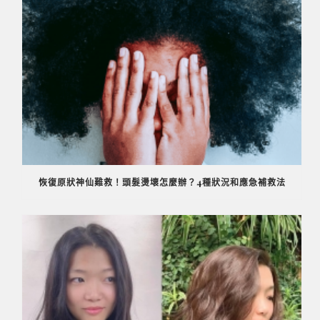
恢復原狀神仙難救！頭髮燙壞怎麼辦？4種狀況和應急補救法