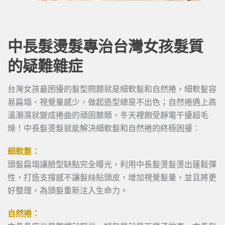
中長髮燙髮專治台灣女孩髮質
的疑難雜症
台灣女孩最困擾的髮型問題就是細軟髮和自然捲，細軟髪容
易扁塌、視覺量感少，做起造型總是不出色；自然捲遇上高
溫潮濕就變成捲曲的頑固蕨類，冬天裡飽受靜電干擾超毛
燥！中長髮燙髮就能解決細軟髮和自然捲的終極困擾：
細軟髮：
頭髮扁塌讓臉型缺點完全曝光，利用中長髮燙髮燙出蓬鬆彈
性，打造支撐感不讓髮絲貼頭皮，增加視覺髮量，並且將更
好整理，為頭髮重新注入生命力。
自然捲：