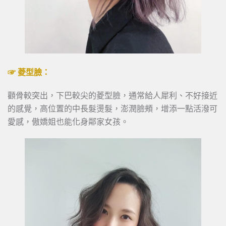
☞ 菱型臉：
顴骨較突出，下巴較尖的菱型臉，通常給人犀利、不好接近
的感覺，高位置的中長髮燙髮，澎潤臉頰，增添一點活潑可
愛感，傲嬌姐也能化身鄰家女孩。