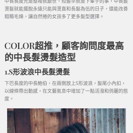
中長長度光是整裡就厭世，短髮早就是下輩子的事，中長髮
燙髮就能擺脫永遠只能與燙直和長髮為伍的日子，還能改善
粗糙毛燥，讓自然捲的女孩多了更多髮型選擇。
COLOR超推，顧客詢問度最高
的中長髮燙髮造型
1.S形波浪中長髮燙髮
下巴長度的中長鮑伯，在兩側放上S形波浪，髮尾小內扣，
以線條帶出動感，在文藝氣息中增加了一點活潑和俏麗的態
度。