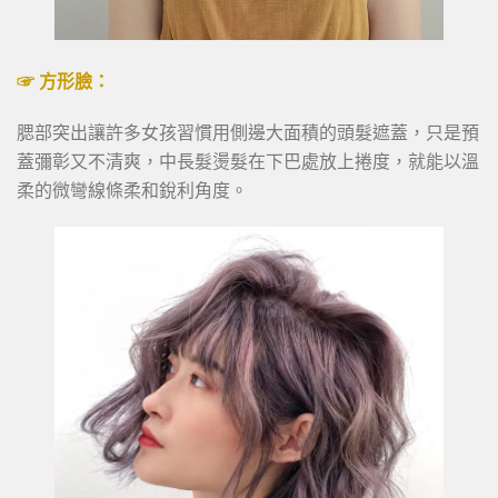
☞ 方形臉：
腮部突出讓許多女孩習慣用側邊大面積的頭髮遮蓋，只是預
蓋彌彰又不清爽，中長髮燙髮在下巴處放上捲度，就能以溫
柔的微彎線條柔和銳利角度。