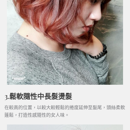
3.鬆軟隨性中長髮燙髮
在較高的位置，以較大較輕鬆的捲度延伸至髮尾，頭絲柔軟
蓬鬆，打造性感隨性的女人味。