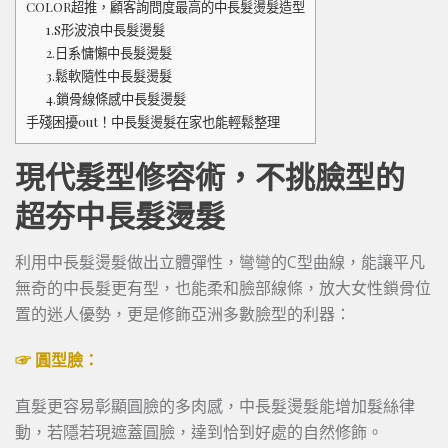
COLOR超推，顧客詢問度最高的中長髮燙髮造型
1.S形波浪中長髮燙髮
2.日系慵懶中長髮燙髮
3.鬆軟隨性中長髮燙髮
4.鎖骨線條感中長髮燙髮
手殘困擾out！中長髮燙髮在家也能輕鬆整理
現代髮型修容術，不挑臉型的
超夯中長髮燙髮
利用中長髮燙髮做出立體彈性，彎彎的C型曲線，能讓平凡
無奇的中長髮更有型，也能柔和臉部線條，放大女性鎖骨位
置的迷人優勢，更是修飾亞洲多數臉型的利器：
☞ 圓型臉：
直髮更容易彰顯圓臉的多肉感，中長髮燙髮能增加髮絲律
動，若隱若現遮蓋圓臉，達到恰到好處的自然修飾。