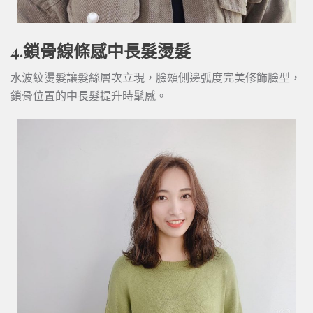
4.鎖骨線條感中長髮燙髮
水波紋燙髮讓髮絲層次立現，臉頰側邊弧度完美修飾臉型，
鎖骨位置的中長髮提升時髦感。