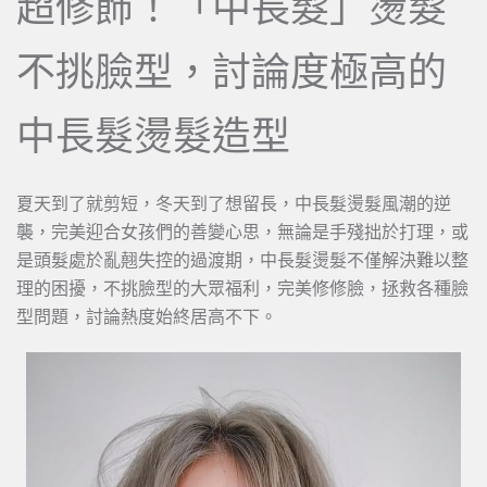
超修飾！「中長髮」燙髮
不挑臉型，討論度極高的
中長髮燙髮造型
夏天到了就剪短，冬天到了想留長，中長髮燙髮風潮的逆
襲，完美迎合女孩們的善變心思，無論是手殘拙於打理，或
是頭髮處於亂翹失控的過渡期，中長髮燙髮不僅解決難以整
理的困擾，不挑臉型的大眾福利，完美修修臉，拯救各種臉
型問題，討論熱度始終居高不下。