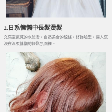
2.日系慵懶中長髮燙髮
充滿空氣感的水波燙，自然柔合的線條，修飾臉型，讓人沉
浸在溫柔慵懶的輕鬆氛圍裡。