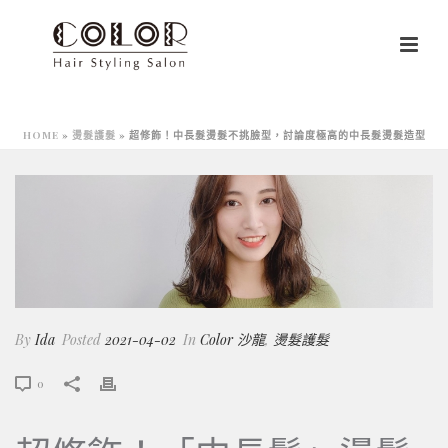
HOME
»
燙髮護髮
»
超修飾！中長髮燙髮不挑臉型，討論度極高的中長髮燙髮造型
By
Ida
Posted
2021-04-02
In
Color 沙龍
,
燙髮護髮
0