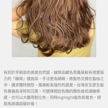
有別於手刷染的高度自然感，線條染顧名思義是較有視覺張
力的「線條」感挑染，手法更為細緻，將髮色交錯在髮絲之
中，講求獨特個性、風格較為強烈的感覺。台灣女生原生髮
色普遍為深棕到沉黑，可選擇相近色階的顏色做低調線條
感，也可以大膽用對比色，同時highlight髮色和氣色，綁
起馬尾還超級好看！