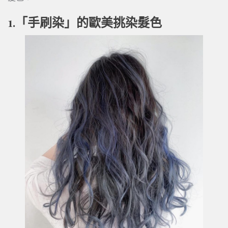
1.「手刷染」的歐美挑染髮色