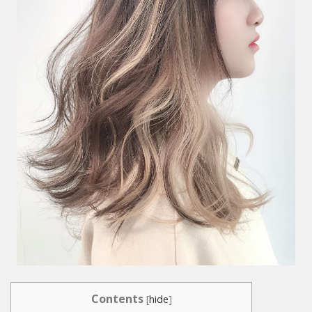
Contents
[
hide
]