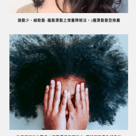
頭髮少、細軟髮-蓬鬆燙髮之增量障眼法，5種燙髮髮型推薦