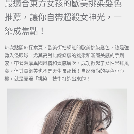
最適合東方女孩的歐美挑染髮色
推薦，讓你自帶超殺女神光，一
染成焦點！
每次點開IG探索頁，歐美街拍網紅的歐美挑染髮色，總是強
勢入侵眼球，尤其高對比線條感的挑染和漸層美感的手刷
感，帶著濃厚異國風情和質感層次，成功掀起了女性崇拜風
潮。但其實網美也不是天生長那樣！自然時尚的髮色小心
機，就是靠著「挑染」技術打造出來的！