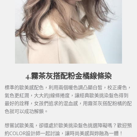
4.霧茶灰搭配粉金橘線條染
標準的歐美感配色，利用兩個暖色調凸顯白皙，校正膚色，
氣色更紅潤，大大的J線條捲度，讓經典歐美挑染髮色得到
最好的詮釋，女孩們追求的混血感，用霧茶灰搭配粉橘的配
色就可以成功解鎖。
想嘗試歐美風，卻還處於歐美挑染髮色挑選障礙嗎？歡迎預
約COLOR設計師一起討論，讓時尚美感與妳融為一體！