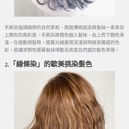
手刷染強調線條的自然柔和，跳脫傳統挑染將髮絲一束束染
上顏色的高彩度，手刷染將顏色融入髮絲，由上而下顏色漸
淺，在撥動頭髮時，隨著光線展現深淺與明暗漸層感的色
彩，是講求顏色隨著髮絲律動及高度自然感的髮色表現。
2.「線條染」的歐美挑染髮色