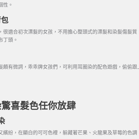
個性。
荷包
，很適合初次漂髮的女孩，不用擔心整頭式的漂髮和染髮傷髮質
布丁頭。
髮頗有微詞，乖乖牌女孩們，可利用耳圈染的配色遊戲，偷偷跟
染驚喜髮色任你放肆
染
又繽紛，在顯白的可可色裡，躲藏著芒果、火龍果及草莓的色調