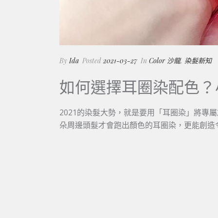
By
Ida
Posted
2021-03-27
In
Color 沙龍
,
染髮新知
如何選擇耳圈染配色？
2021的染髮大勢，就是要用「耳圈染」將
朵周邊頭髮才會跑出顏色的耳圈染，更能創造