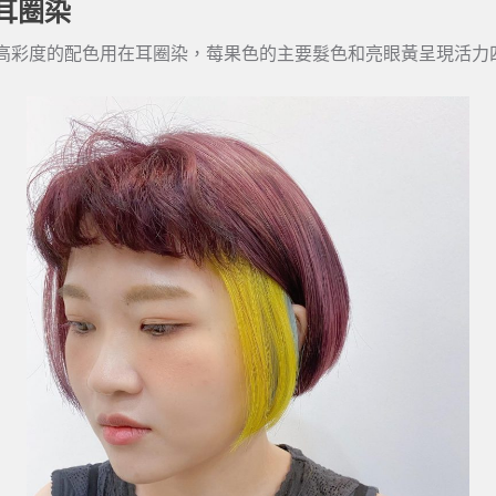
耳圈染
高彩度的配色用在耳圈染，莓果色的主要髮色和亮眼黃呈現活力