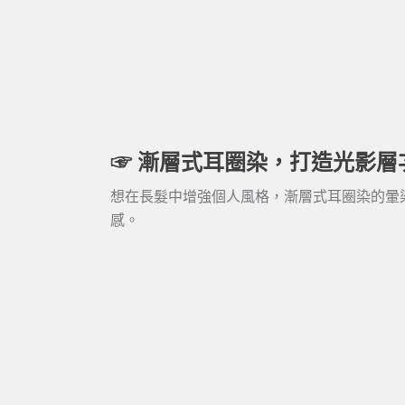
☞ 漸層式耳圈染，打造光影層
想在長髮中增強個人風格，漸層式耳圈染的暈
感。