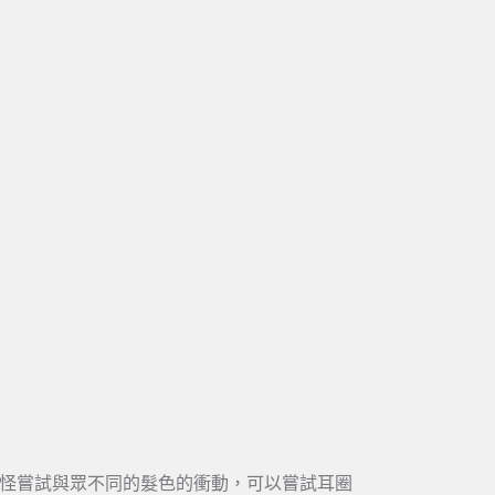
搞怪嘗試與眾不同的髮色的衝動，可以嘗試耳圈