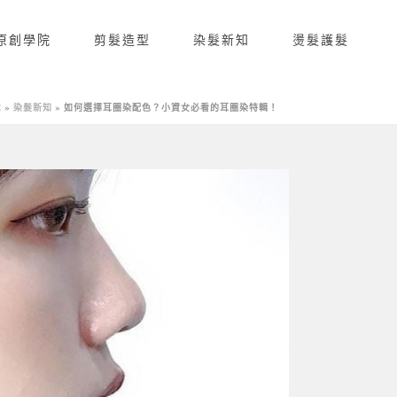
R原創學院
剪髮造型
染髮新知
燙髮護髮
E
»
染髮新知
»
如何選擇耳圈染配色？小資女必看的耳圈染特輯！