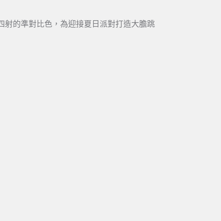
四射的準對比色，為迎接夏日派對打造大膽跳