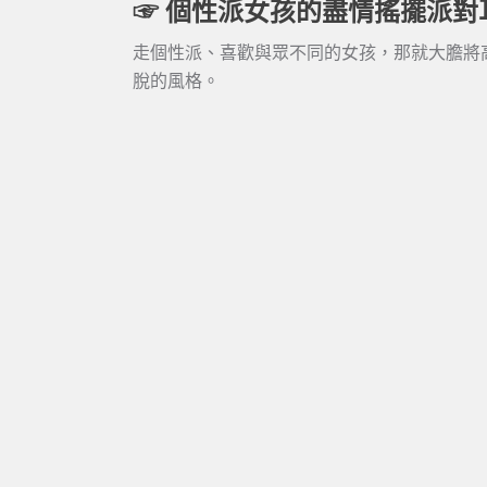
☞ 個性派女孩的盡情搖擺派對
走個性派、喜歡與眾不同的女孩，那就大膽將
脫的風格。