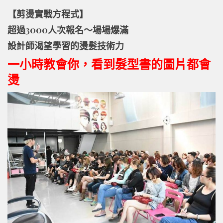
【剪燙實戰方程式】
超過3
000
人次報名
～
場場爆滿
設計師渴望學習的燙髮技術力
一小時教會你
，
看到髮型書的圖片都會
燙