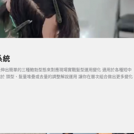
系統
延伸出簡單的三種鮑勃型態來對應現場實戰髮型運用變化 適用於各種短中
關於 頭型、髮量堆疊或去量的調整解說運用 讓你在層次組合做出更多變化