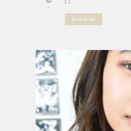
[...]
0
READ MORE