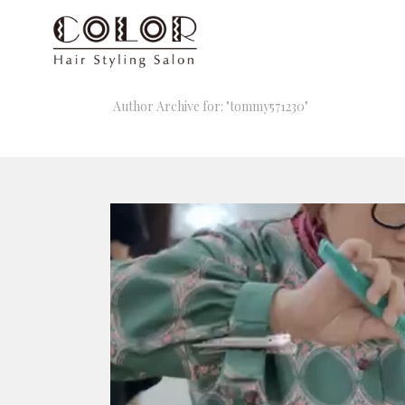
Author Archive for: "tommy571230"