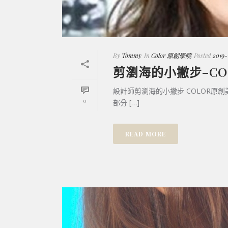
By
Tommy
In
Color 原創學院
Posted
2019-
剪瀏海的小撇步–C
設計師剪瀏海的小撇步 COLOR原創
0
部分 […]
READ MORE