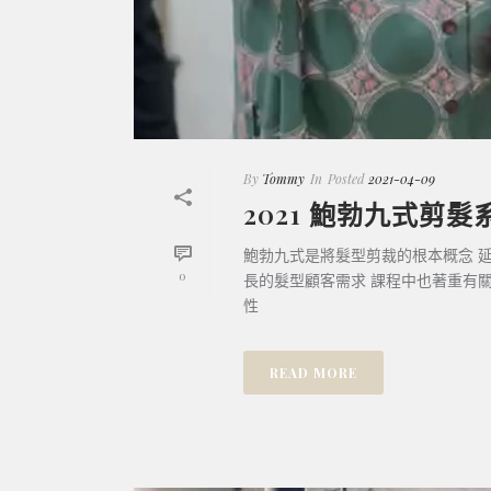
By
Tommy
In
Posted
2021-04-09
2021 鮑勃九式剪髮
鮑勃九式是將髮型剪裁的根本概念 
0
長的髮型顧客需求 課程中也著重有
性
READ MORE