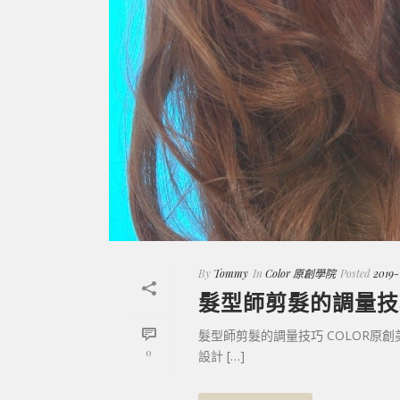
By
Tommy
In
Color 原創學院
Posted
2019-
髮型師剪髮的調量技
髮型師剪髮的調量技巧 COLOR原
0
設計 […]