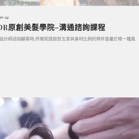
10-24
LOR原創美髮學院–溝通諮詢課程
院 設計師諮詢顧客時,所需知道臉型五官與身材比例的條件是屬於哪一種風