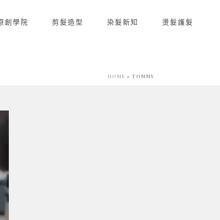
R原創學院
剪髮造型
染髮新知
燙髮護髮
HOME
»
TOMMY